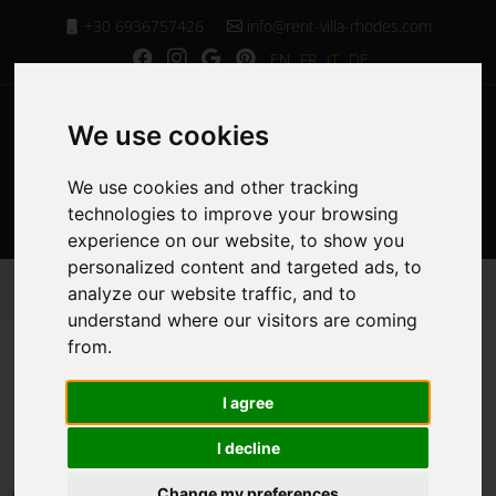
+30 6936757426
info@rent-villa-rhodes.com
EN
FR
IT
DE
We use cookies
We use cookies and other tracking
MENU
technologies to improve your browsing
experience on our website, to show you
personalized content and targeted ads, to
Homepage
Le nostre camere a Villa Chrysa Rodi
analyze our website traffic, and to
Secondo salotto
understand where our visitors are coming
from.
Secondo salotto
I agree
I decline
Savvas Dimitropoulos, Ospite della villa e
Change my preferences