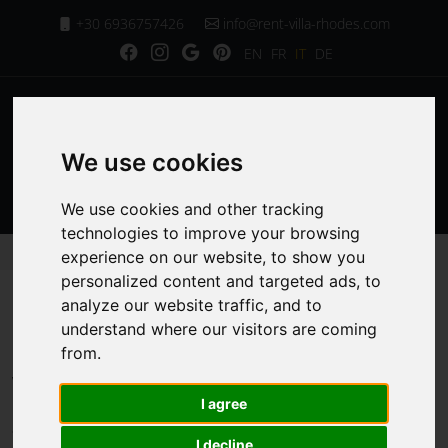
+30 6936757426
info@rent-villa-rhodes.com
EN
FR
IT
DE
We use cookies
MENU
We use cookies and other tracking
technologies to improve your browsing
Homepage
Le nostre camere a Villa Chrysa Rodi
experience on our website, to show you
personalized content and targeted ads, to
analyze our website traffic, and to
Le nostre camere a
understand where our visitors are coming
from.
Villa Chrysa Rodi
I agree
I decline