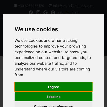
+30 6936757426
info@rent-villa-rhodes.com
EN
FR
IT
DE
We use cookies
We use cookies and other tracking
MENU
technologies to improve your browsing
experience on our website, to show you
personalized content and targeted ads, to
Page d'Accueil
Services de la Villa
analyze our website traffic, and to
WiFi Gratuit Extra Rapide
understand where our visitors are coming
from.
WiFi Gratuit Extra
I agree
Rapide
I decline
Change my preferences