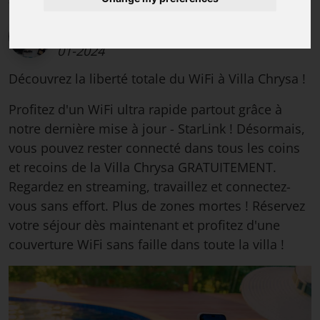
Savvas Dimitropoulos, hôte de la villa et
conseiller en voyages à Rhodes
,
Jeudi 04-
01-2024
Découvrez la liberté totale du WiFi à Villa Chrysa !
Profitez d'un WiFi ultra rapide partout grâce à
notre dernière mise à jour - StarLink ! Désormais,
vous pouvez rester connecté dans tous les coins
et recoins de la Villa Chrysa GRATUITEMENT.
Regardez en streaming, travaillez et connectez-
vous sans effort. Plus de zones mortes ! Réservez
votre séjour dès maintenant et profitez d'une
couverture WiFi sans faille dans toute la villa !