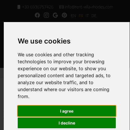
+30 6936757426
info@rent-villa-rhodes.com
EN
FR
IT
DE
We use cookies
MENU
We use cookies and other tracking
technologies to improve your browsing
experience on our website, to show you
Page d'Accueil
Contactez Nous
personalized content and targeted ads, to
analyze our website traffic, and to
understand where our visitors are coming
Contactez Nous
from.
I agree
Vous pouvez nous contacter directement de la
I decline
manière que vous souhaitez. Nous sommes à