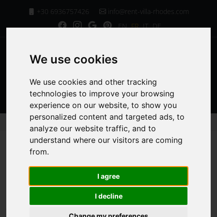
+30 6936757426
info@rent-villa-rhodes.com
EN
FR
IT
DE
We use cookies
We use cookies and other tracking
MENU
technologies to improve your browsing
experience on our website, to show you
personalized content and targeted ads, to
Page d'Accueil
Services de la Villa
Service de limousine
analyze our website traffic, and to
understand where our visitors are coming
from.
Service de
I agree
limousine
I decline
Change my preferences