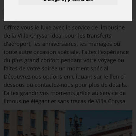
Savvas Dimitropoulos, hôte de la villa et
conseiller en voyages à Rhodes
,
Lundi 08-
01-2024
Offrez-vous le luxe avec le service de limousine
de la Villa Chrysa, idéal pour les transferts
d'aéroport, les anniversaires, les mariages ou
toute autre occasion spéciale. Faites l'expérience
du plus grand confort pendant votre voyage ou
faites de votre soirée un moment spécial.
Découvrez nos options en cliquant sur le lien ci-
dessous ou contactez-nous pour plus de détails.
Faites grandir vos moments grâce au service de
limousine élégant et sans tracas de Villa Chrysa.