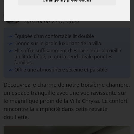
Savvas Dimitropoulos, hôte de la villa et
conseiller en voyages à Rhodes
,
Dimanche 21-01-2024
Équipée d'un confortable lit double
Donne sur le jardin luxuriant de la villa.
Elle offre suffisamment d'espace pour accueillir
un lit de bébé, ce qui la rend idéale pour les
familles.
Offre une atmosphère sereine et paisible
Découvrez le charme de notre troisième chambre,
un espace tranquille avec une vue ravissante sur
le magnifique jardin de la Villa Chrysa. Le confort
rencontre la simplicité dans cette retraite
douillette.