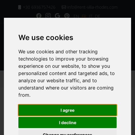
+30 6936757426
info@rent-villa-rhodes.com
EN
FR
IT
DE
We use cookies
We use cookies and other tracking
MENU
technologies to improve your browsing
experience on our website, to show you
personalized content and targeted ads, to
Page d'Accueil
Nos chambres à Villa Chrysa Rhodes
analyze our website traffic, and to
Charmante troisième chambre
understand where our visitors are coming
from.
Charmante
I agree
troisième chambre
I decline
Change my preferences