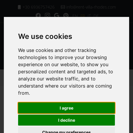
+30 6936757426
info@rent-villa-rhodes.com
EN
FR
IT
DE
We use cookies
We use cookies and other tracking
MENU
technologies to improve your browsing
experience on our website, to show you
personalized content and targeted ads, to
Page d'Accueil
Facilités de la Villa Chrysa
analyze our website traffic, and to
Barbecue et four à bois en plein air
understand where our visitors are coming
from.
Barbecue et four à
I agree
bois en plein air
I decline
Change my preferences