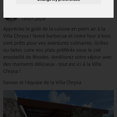
Savvas Dimitropoulos, hôte de la villa et
conseiller en voyages à Rhodes
,
Vendredi
19-01-2024
Appréciez le goût de la cuisine en plein air à la
Villa Chrysa ! Notre barbecue et notre four à bois
sont prêts pour vos aventures culinaires. Grillez
ou faites cuire vos plats préférés sous le ciel
ensoleillé de Rhodes. Améliorez votre séjour avec
des moments délicieux - tout est ici à la Villa
Chrysa !
Savvas et l'équipe de la Villa Chrysa