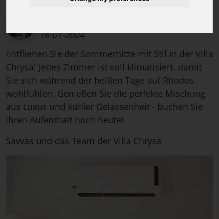
Savvas Dimitropoulos, Gastgeber der Villa
und Reiseberater für Rhodos
,
Donnerstag
18-01-2024
Entfliehen Sie der Sommerhitze mit Stil in der Villa
Chrysa! Jedes Zimmer ist voll klimatisiert, damit
Sie sich während der heißen Tage auf Rhodos
wohlfühlen. Genießen Sie die perfekte Mischung
aus Luxus und kühler Gelassenheit - buchen Sie
Ihren Aufenthalt noch heute!
Savvas und das Team der Villa Chrysa