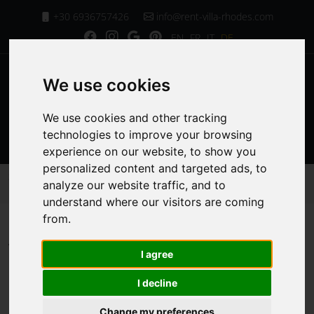
+30 6936757426
info@rent-villa-rhodes.com
EN
FR
IT
DE
We use cookies
We use cookies and other tracking
MENU
technologies to improve your browsing
experience on our website, to show you
personalized content and targeted ads, to
Startseite
Einrichtungen der Villa Chrysa
analyze our website traffic, and to
Vollständig klimatisiert
understand where our visitors are coming
from.
Vollständig
I agree
klimatisiert
I decline
Change my preferences